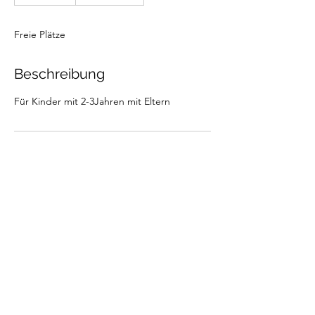
e
e
n
Freie Plätze
d
e
t
Beschreibung
Für Kinder mit 2-3Jahren mit Eltern
Kontaktangaben
Impressum
Datenschutzerklärung
Schwimmen TSV Bonn rrh.