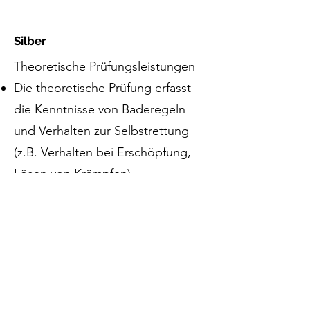
Silber
Theoretische Prüfungsleistungen
Die theoretische Prüfung erfasst
die Kenntnisse von Baderegeln
und Verhalten zur Selbstrettung
(z.B. Verhalten bei Erschöpfung,
Lösen von Krämpfen)
Praktische Prüfungsleistungen
Sprung kopfwärts vom Beckenrand
und 20 Minuten Schwimmen. In
dieser Zeit sind mindestens 400 m
zurückzulegen, davon 300 m in