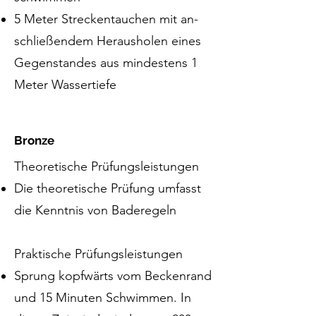
5 Me­ter Streck­en­tau­chen mit an­
schlie­ßen­dem Her­aus­hol­en ei­nes
Ge­gen­stan­des aus min­dest­ens 1
Me­ter Was­ser­tie­fe
Bronze
Theoretische Prüfungsleistungen
Die theoretische Prüfung umfasst
die Kenntnis von Baderegeln
Praktische Prüfungsleistungen
Sprung kopfwärts vom Beckenrand
und 15 Minuten Schwimmen. In