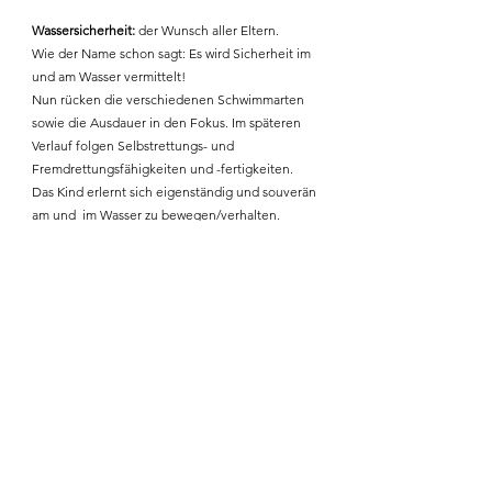
Wassersicherheit:
der Wunsch aller Eltern.
Wie der Name schon sagt: Es wird Sicherheit im
und am Wasser vermittelt!
Nun rücken die verschiedenen Schwimmarten
sowie die Ausdauer in den Fokus. Im späteren
Verlauf folgen Selbstrettungs- und
Fremdrettungsfähigkeiten und -fertigkeiten.
Das Kind erlernt sich eigenständig und souverän
am und im Wasser zu bewegen/verhalten.
Schwimmen als Sportart ohne Leistungsdruck
-
Das ist unser Grundsatz!
Wir bieten für unsere Mitglieder das komplette
Programm von Ente bis hin zu Gold.
Zu den offiziellen Schwimmabzeichen bieten wir
zusätzliche Motivationsabzeichen/ -urkunden.
Für Vereinsexterne stehen nicht alle
Kursangebote zur Verfügung
(siehe
Kursübersicht
)
.