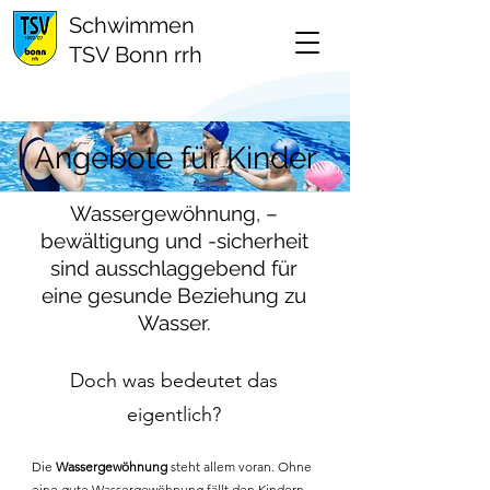
Schwimmen
TSV Bonn rrh
Angebote für Kinder
Wassergewöhnung, –
bewältigung und -sicherheit
sind ausschlaggebend für
eine gesunde Beziehung zu
Wasser.
Doch was bedeutet das
eig
entlich?
Die
Wassergewöhnung
steht allem voran. Ohne
eine gute Wassergewöhnung fällt den Kindern